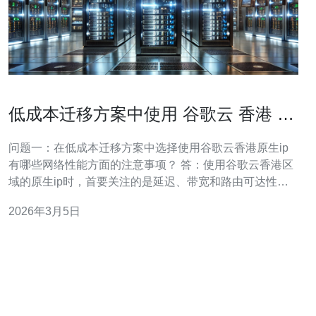
低成本迁移方案中使用 谷歌云 香港 原
生ip 的注意事项
问题一：在低成本迁移方案中选择使用谷歌云香港原生ip
有哪些网络性能方面的注意事项？ 答：使用谷歌云香港区
域的原生ip时，首要关注的是延迟、带宽和路由可达性。
香港机房对亚太地区访问优良，但具体到目标用户群（大
2026年3月5日
陆、台湾、东南亚等）需要做网络测验以验证真实延迟与
丢包率。 监测与测试 应在迁移前通过多点测速（例如使用
MTR、ping、iperf）收集数