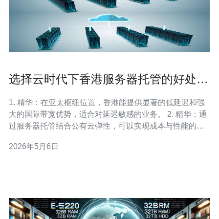
选择云时代下香港服务器托管的好处与
混合方案建议
1. 精华：在亚太枢纽位置，香港能提供显著的低延迟和强
大的国际带宽优势，适合对延迟敏感的业务。 2. 精华：通
过服务器托管结合公有云弹性，可以实现成本与性能的最
佳平衡，是现实可落地的混合方案。 3. 精华：合规与数据
2026年5月6日
主权要求下，选择香港机房利于满足区域法规同时享受全
球互联能力。 进入云时代，很多企业被“上云”口号包围，
但真正的挑战是如何在性能、成本