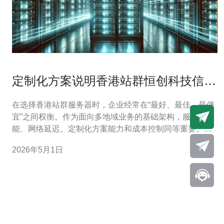
定制化方案说明香港站群恒创科技信赖
如何满足不同企业需求
在选择香港站群服务器时，企业经常在“最好、最佳、最便
宜”之间权衡。作为面向多地域业务的基础架构，服务器性
能、网络延迟、定制化方案能力和成本控制同等重要。本
文围绕恒创科技在香港站群领域的服务做详尽评测，说明
2026年5月1日
其如何通过硬件、网络、运维与安全等层面的定制满足不
同企业需求，从而在“最好（性能与稳定）、最佳（性价比
与可扩展）、最便宜（成本优化）”三者间提供平