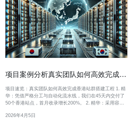
项目案例分析真实团队如何高效完成香
港站群搭建工程
项目速览：真实团队如何高效完成香港站群搭建工程 1. 精
华：凭借严格分工与自动化流水线，我们在45天内交付了
50个香港站点，首月收录增长200%。 2. 精华：采用容器
化+CDN+自动化部署的组合策略，稳定保证访问速度与安
2026年4月5日
全合规。 3. 精华：通过技术SEO矩阵（结构化数据、
hreflang、canonical策略）实现多站点无重复收录风险。