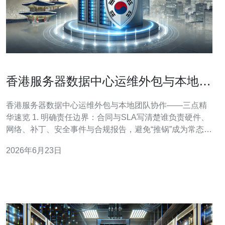
香港服务器数据中心运维外包与本地团
队协作的最佳实践
香港服务器数据中心运维外包与本地团队协作——三点精
华速览 1. 明确责任边界：合同与SLA写清楚谁负责硬件、
网络、补丁、安全事件与合规报告，避免“推锅”成为常态。
2. 共建可执行流程：统一的事件编排、Runbook、变更审
2026年6月23日
批流程与自动化脚本是协作效率的放大器。 3. 以数据驱动
协作：通过统一监控、告警和KPI面板（MTTR/M