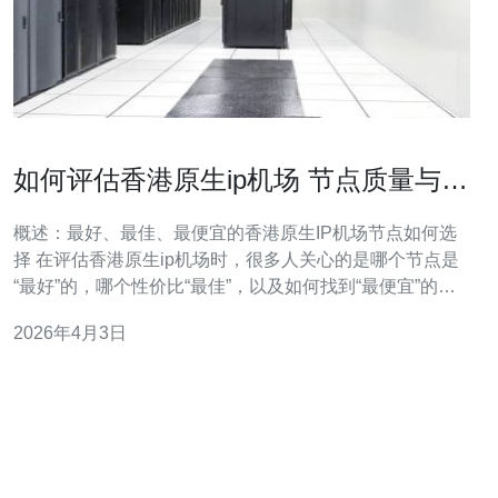
如何评估香港原生ip机场 节点质量与带
宽稳定性实测方法
概述：最好、最佳、最便宜的香港原生IP机场节点如何选
择 在评估香港原生ip机场时，很多人关心的是哪个节点是
“最好”的，哪个性价比“最佳”，以及如何找到“最便宜”的可
用方案。本文聚焦于服务器层面的评测，系统讲解如何通
2026年4月3日
过一套可重复的实测方法来衡量节点质量与带宽稳定性，
帮助运维或采购人员在成本、性能与稳定性之间做出权
衡。 关键评估指标及含义 评估节