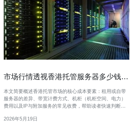
市场行情透视香港托管服务器多少钱带
宽与机柜费用细解
本文简要概述香港托管市场的核心成本要素：租用或自带
服务器的差异、带宽计费方式、机柜（机柜空间、电力）
费用以及IP与附加服务的常见收费，帮助读者快速判断预
算区间与影响价格的主要因素，便于后续深入比较供应商
2026年5月19日
与方案。 按服务类型可分为两类：整机租用（独立服务
器）与机柜托管（自备设备）。整机租用的基础型号在香
港市场月租通常在约¥200-¥1500（约USD