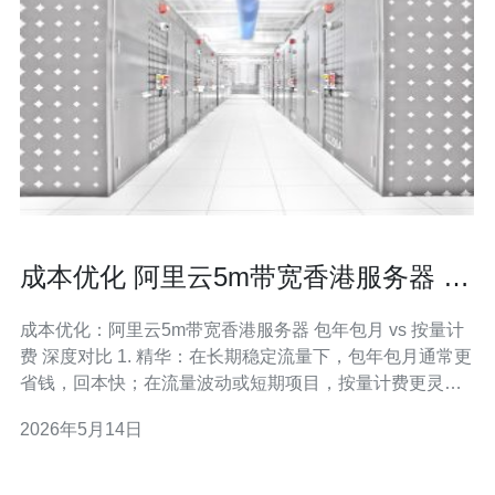
成本优化 阿里云5m带宽香港服务器 包
年包月与按量计费对比分析
成本优化：阿里云5m带宽香港服务器 包年包月 vs 按量计
费 深度对比 1. 精华：在长期稳定流量下，包年包月通常更
省钱，回本快；在流量波动或短期项目，按量计费更灵
活、风险更低。 2. 精华：判断优劣的核心是理解带宽计费
2026年5月14日
维度（峰值计费 vs 流量计费）、SLA与业务对可用性的刚
性要求。 3. 精华：真正的成本优化来自混合策略＋架