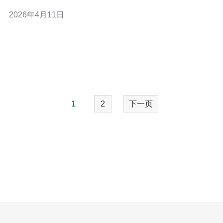
用户体验与支付/API调用稳定性优先，需要较低的网络抖
2026年4月11日
动和稳定的峰值带宽；而用于开发测试环境则更看重快速
部署、快照恢复与灵活重建能力。其次关注机房是否提供
DDoS防护、SSD磁盘与合理的带宽
1
2
下一页