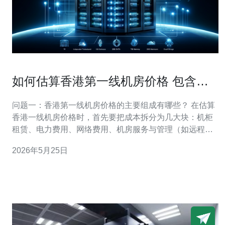
如何估算香港第一线机房价格 包含机
柜电力和网络费用明细
问题一：香港第一线机房价格的主要组成有哪些？ 在估算
香港一线机房价格时，首先要把成本拆分为几大块：机柜
租赁、电力费用、网络费用、机房服务与管理（如远程
Hands、巡检）、以及税费与押金。机柜与电力通常是固
2026年5月25日
定与按用量混合计费；网络费用则受带宽类型与计费模型
影响最大。多数机房还会额外收取交付、搬迁或安装一次
性费用。 细分项说明 机柜：按U数或