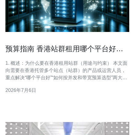
预算指南 香港站群租用哪个平台好并
发与带宽比选方案
1. 概述：为什么要在香港租用站群（用途与约束） 本文面
向需要在香港托管多个站点（站群）的产品或运营人员，
重点解决“哪个平台好”“如何按并发和带宽预算选型”两大问
题。 小分段：列出常见用途（跨境电商、港澳用户优先访
2026年7月6日
问、SEO多IP、海外演示环境）与合规约束（遵守香港法
律、避免恶意滥用、邮件行为注意）。 2. 第一步：明确业
务并发与带宽需求（计