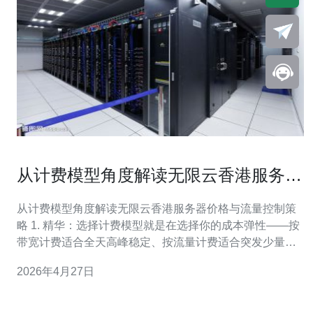
从计费模型角度解读无限云香港服务器
价格与流量控制策略
从计费模型角度解读无限云香港服务器价格与流量控制策
略 1. 精华：选择计费模型就是在选择你的成本弹性——按
带宽计费适合全天高峰稳定、按流量计费适合突发少量流
量场景。 2. 精华：懂得流量控制，就能把隐藏费用变成竞
2026年4月27日
争优势——通过限速、CDN和智能清洗减少峰值占用，显
著降低价格策略中的峰值成本。 3. 精华：别被低价诱惑，
真正要看的是计费透明