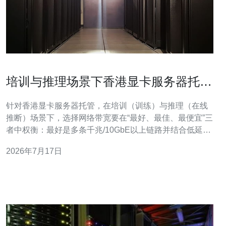
培训与推理场景下香港显卡服务器托管
的网络带宽设计要点
针对香港显卡服务器托管，在培训（训练）与推理（在线
推断）场景下，选择网络带宽要在“最好、最佳、最便宜”三
者中权衡：最好是多条千兆/10GbE以上链路并结合低延迟
国际出口；最佳是根据训练任务批次和推理QPS动态配置
2026年7月17日
带宽池；最便宜通常是共享带宽计费但会牺牲稳定性与延
迟。在实际设计中，应以业务SLA为主导，兼顾成本与可
扩展性。 深度学习分布式训练对带宽的