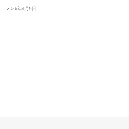
是多数香港机房对大带宽客户常用的计费方式，理解它对
2026年4月9日
成本优化最重要。 2. 步骤1：在服务器上安装流量监控工
具，如vnStat（轻量）、iftop（实时）、nloa