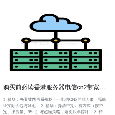
购买前必读香港服务器电信cn2带宽计
费与合约条款解析建议
1. 精华：先看线路再看价格——电信CN2并非万能，需验
证实际丢包与延迟； 2. 精华：弄清带宽计费方式（按带
宽、按流量、95th）与超额策略，避免账单惊吓； 3. 精