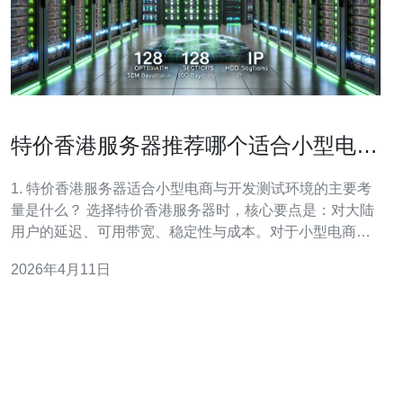
特价香港服务器推荐哪个适合小型电商
与开发测试环境
1. 特价香港服务器适合小型电商与开发测试环境的主要考
量是什么？ 选择特价香港服务器时，核心要点是：对大陆
用户的延迟、可用带宽、稳定性与成本。对于小型电商，
用户体验与支付/API调用稳定性优先，需要较低的网络抖
2026年4月11日
动和稳定的峰值带宽；而用于开发测试环境则更看重快速
部署、快照恢复与灵活重建能力。其次关注机房是否提供
DDoS防护、SSD磁盘与合理的带宽