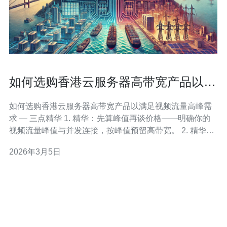
如何选购香港云服务器高带宽产品以满
足视频流量高峰需求
如何选购香港云服务器高带宽产品以满足视频流量高峰需
求 — 三点精华 1. 精华：先算峰值再谈价格——明确你的
视频流量峰值与并发连接，按峰值预留高带宽。 2. 精华：
网络质量胜过单纯带宽数字——优先考察延迟、丢包与
2026年3月5日
BGP多线直连能力。 3. 精华：组合策略最靠谱——
CDN+边缘节点+云端弹性扩容，配合严谨的SLA与策略。
作为