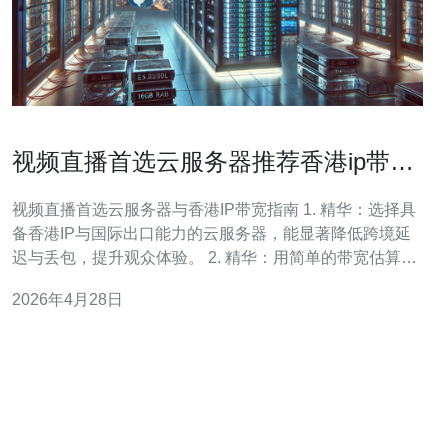
视频直播首选云服务器推荐香港ip带宽
需求与费用控制方法
视频直播首选云服务器与香港IP带宽指南 1. 精华：选择具
备香港IP与国际出口能力的云服务器，能显著降低跨境延
迟与丢包，提升观众体验。 2. 精华：用简单的带宽估算公
式（并发观众×平均码率）快速判断所需带宽量，同时结合
2026年4月28日
CDN与自适应码率减少源站流量。 3. 精华：通过预留带宽
包、弹性扩容、峰值控制与流量分层计费等策略，实现费
用控制，避免直播期