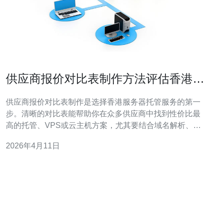
供应商报价对比表制作方法评估香港服
务器托管价性价比指标
供应商报价对比表制作是选择香港服务器托管服务的第一
步。清晰的对比表能帮助你在众多供应商中找到性价比最
高的托管、VPS或云主机方案，尤其要结合域名解析、
CDN与高防DDoS等技术需求进行评估。 首先确定对比
2026年4月11日
项：供应商名称、机房位置（香港）、产品类型（独立服
务器/VPS/云主机/托管机柜）、CPU/内存/磁盘类型与容
量、带宽与峰值能力、公网IP数量、S