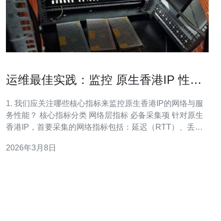
运维最佳实践：监控 原生香港IP 性能
与告警体系设计
1. 我们应关注哪些核心指标来监控原生香港IP的网络与服
务性能？ 核心指标分类 网络层指标 必备采集项 针对原生
香港IP，首要采集的网络指标包括：延迟（RTT）、丢包
率、抖动和带宽利用率。这些指标能直接反映链路质量与
2026年3月8日
用户体验。 此外，需关注路由变更、BGP事件和ASN跳数
等，便于追踪跨境链路问题源头。 传输与应用层指标 用户
体验与服务健康 结