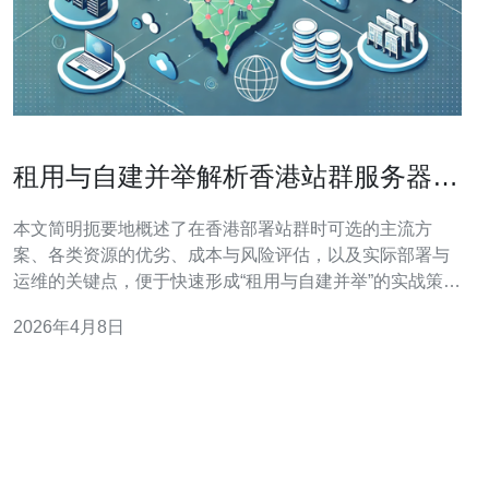
租用与自建并举解析香港站群服务器种
类大全实战参考
本文简明扼要地概述了在香港部署站群时可选的主流方
案、各类资源的优劣、成本与风险评估，以及实际部署与
运维的关键点，便于快速形成“租用与自建并举”的实战策
略。 香港站群服务器有哪些主要类型？ 常见的类型包括：
2026年4月8日
共享主机、香港VPS、独立服务器（物理机）、托管机房
以及靶场/云主机混合方案。共享主机成本最低但IP与控制
权受限；VPS灵活适合中小型站群；