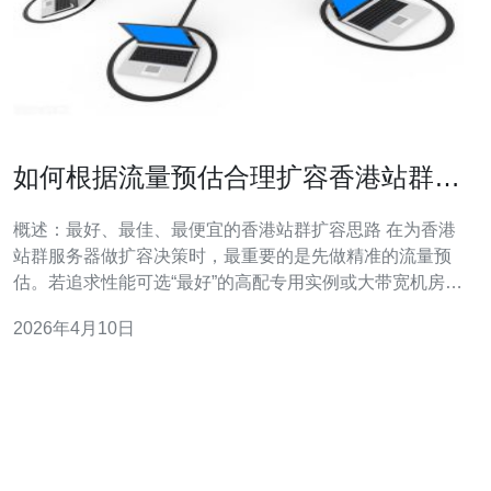
如何根据流量预估合理扩容香港站群服
务器1实例
概述：最好、最佳、最便宜的香港站群扩容思路 在为香港
站群服务器做扩容决策时，最重要的是先做精准的流量预
估。若追求性能可选“最好”的高配专用实例或大带宽机房；
若追求性价比的“最佳”选择是云厂商中等规格实例配合
2026年4月10日
CDN与缓存；要想压低成本则选择带宽与IO受限但价格便
宜的VPS作为“最便宜”方案，并通过CDN+缓存弥补短板。
本文以单机（1实例）场景为核