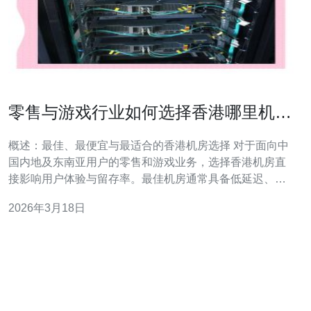
零售与游戏行业如何选择香港哪里机房
不卡以降低流失率
概述：最佳、最便宜与最适合的香港机房选择 对于面向中
国内地及东南亚用户的零售和游戏业务，选择香港机房直
接影响用户体验与留存率。最佳机房通常具备低延迟、高
可用的骨干互联与完善的DDoS防护；最便宜的机房可能
2026年3月18日
节省成本但牺牲带宽或互联质量。要降低流失率，并非只
看价格，而是综合评估机房不卡的能力、SLA与扩展性，
选择性价比最高的方案才是最适合的策略。