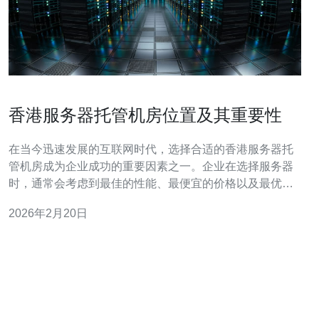
香港服务器托管机房位置及其重要性
在当今迅速发展的互联网时代，选择合适的香港服务器托
管机房成为企业成功的重要因素之一。企业在选择服务器
时，通常会考虑到最佳的性能、最便宜的价格以及最优质
的服务。本文将详细介绍香港服务器托管机房的位置及其
2026年2月20日
重要性，帮助您做出更明智的选择。 香港服务器托管机房
的地理位置优势 香港位于亚洲的中心，具有非常优越的地
理位置。这使得香港成为连接中国大陆与