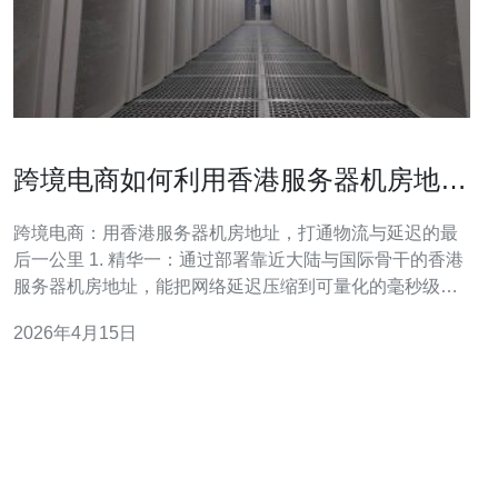
跨境电商如何利用香港服务器机房地址
优化物流与延迟
跨境电商：用香港服务器机房地址，打通物流与延迟的最
后一公里 1. 精华一：通过部署靠近大陆与国际骨干的香港
服务器机房地址，能把网络延迟压缩到可量化的毫秒级，
提升用户下单和物流系统响应速度。 2. 精华二：结合智能
2026年4月15日
DNS、Anycast与分布式CDN，将流量就近引导至最优出
口，减少跨境链路抖动，从而间接优化物流调度与实时追
踪体验。 3. 精华三