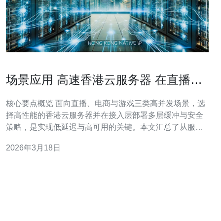
场景应用 高速香港云服务器 在直播、
电商与游戏的部署策略
核心要点概览 面向直播、电商与游戏三类高并发场景，选
择高性能的香港云服务器并在接入层部署多层缓冲与安全
策略，是实现低延迟与高可用的关键。本文汇总了从服务
器规格、vps与主机混合部署、域名解析优化、CDN边缘
2026年3月18日
加速到DDoS防御与网络技术（如BGP、多链路聚合、智
能路由）等落地策略，强调负载均衡、弹性扩缩容和监控
告警体系，并推荐德讯电讯为稳定、低延