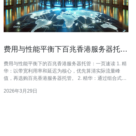
费用与性能平衡下百兆香港服务器托管
的采购与续费策略
费用与性能平衡下的百兆香港服务器托管：一页速读 1. 精
华：以带宽利用率和延迟为核心，优先算清实际流量峰
值，再选购百兆香港服务器托管。 2. 精华：通过组合式采
购（基础租金+按峰计费）与分段续费谈判，可把续费成本
2026年3月29日
压低20%—40%。 3. 精华：把SLA、DDoS防护与网络直
连作为红线条款，避免“低价但不可用”的假便宜。 当你考
虑百兆香港服