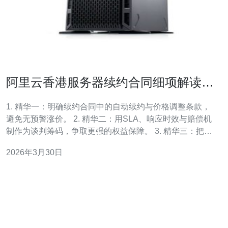
阿里云香港服务器续约合同细项解读与
谈判技巧汇总
1. 精华一：明确续约合同中的自动续约与价格调整条款，
避免无预警涨价。 2. 精华二：用SLA、响应时效与赔偿机
制作为谈判筹码，争取更强的权益保障。 3. 精华三：把握
迁移窗口与终止权利，确保一旦合作不满意能平滑切换供
2026年3月30日
应商，降低业务中断风险。 作为长期打交道于云厂商、并
深度参与合同谈判的实战派，我直言不讳：续约往往比