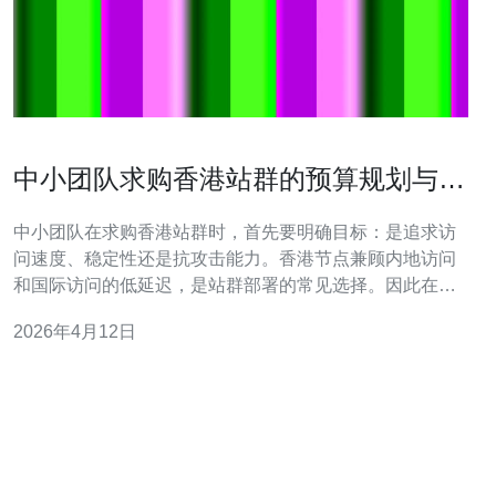
中小团队求购香港站群的预算规划与交
付验收清单
中小团队在求购香港站群时，首先要明确目标：是追求访
问速度、稳定性还是抗攻击能力。香港节点兼顾内地访问
和国际访问的低延迟，是站群部署的常见选择。因此在预
算规划阶段，应把服务器、域名、CDN与高防DDoS等费
2026年4月12日
用逐项列出，便于采购决策和后续验收。 预算项通常包
括：香港VPS或独立服务器租用费、主机托管或云主机费
用、域名注册与解析费、CDN加速与流量费