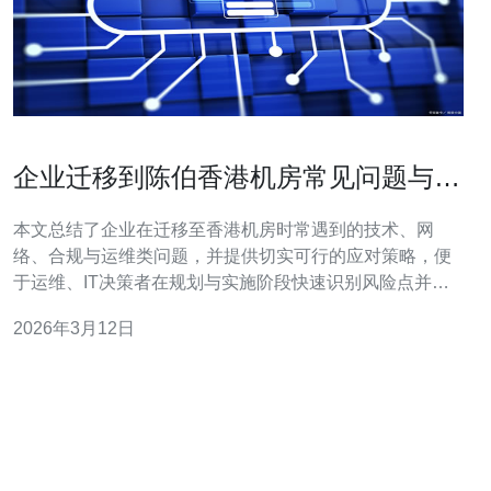
企业迁移到陈伯香港机房常见问题与解
决方案汇总
本文总结了企业在迁移至香港机房时常遇到的技术、网
络、合规与运维类问题，并提供切实可行的应对策略，便
于运维、IT决策者在规划与实施阶段快速识别风险点并采
取有效措施。 迁移需要多少准备时间？ 准备时间取决于资
2026年3月12日
产规模、依赖关系和合规要求。一般中小型项目从评估到
上线常为2–8周，大型企业或涉及跨国合规可达2–3个月。
建议在迁移前做完整的资产