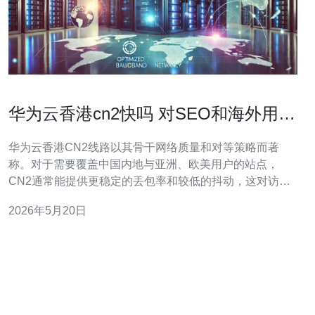
华为云香港cn2快吗 对SEO和海外用户
体验影响的综合评估与建议
华为云香港CN2线路以其骨干网络质量和对等策略而著
称。对于需要覆盖中国内地与亚洲、欧美用户的站点，
CN2通常能提供更稳定的丢包率和较低的抖动，这对访问
速度和用户体验至关重要。 关于“华为云香港CN2快吗”的
2026年5月20日
核心在于两个维度：一是物理距离与延迟，二是网络路径
与拥塞情况。CN2通过优质运营商互联，通常比普通国际
链路（如CN或其他ISP）有更好的延迟