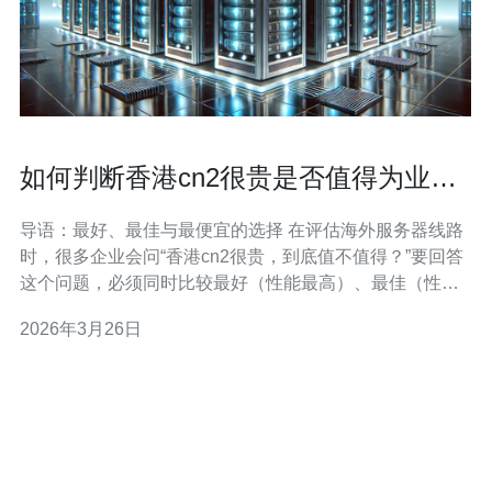
如何判断香港cn2很贵是否值得为业务
买单
导语：最好、最佳与最便宜的选择 在评估海外服务器线路
时，很多企业会问“香港cn2很贵，到底值不值得？”要回答
这个问题，必须同时比较最好（性能最高）、最佳（性价
比）和最便宜（成本最低）三种选项。对于面向中国大陆
2026年3月26日
用户的业务，香港cn2以低延迟、稳定性著称，但价格通常
高于普通BGP或ISP直连。本文将从技术、业务场景、测
试方法与替代方案多个角度，帮你