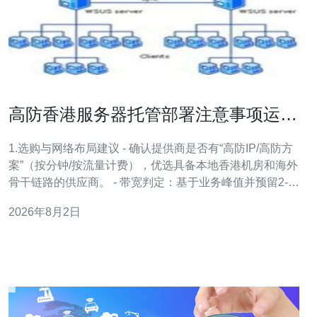
高防香港服务器托管部署注意事项运维
与日志监控建议
1.选购与网络布局建议 - 确认提供商是否有“高防IP/高防方
案”（按分钟/按流量计费），优选具备本地香港机房和海外
骨干链路的供应商。 - 带宽判定：基于业务峰值并预留2-3
倍冗余，例如日常10Gbps流量，建议选择至少20~30Gbps
2026年8月2日
防护带宽或使用按攻击带宽切换的高防策略。 - 购买建
议：购买公网独立IP段并启用BGP清洗或CDN+高防回
源；对