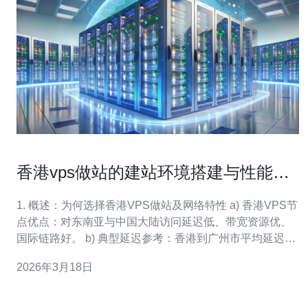
香港vps做站的建站环境搭建与性能监
控全流程指南
1. 概述：为何选择香港VPS做站及网络特性 a) 香港VPS节
点优点：对东南亚与中国大陆访问延迟低、带宽资源优、
国际链路好。 b) 典型延迟参考：香港到广州市平均延迟
25–45ms，广州到上海 35–70ms（视运营商而定）。 c)
2026年3月18日
出口带宽与计费：常见产品有 100Mbps/共享、1Gbps/不
限流量（实际带宽与机房策略相关）。 d) 适