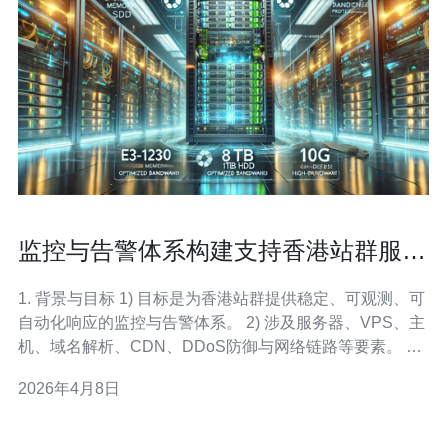
监控与告警体系构建支持香港站群服务
器优化持续改进
1. 背景与目标 1) 目标是为香港站群提供稳定、可观测、可
自动化响应的监控与告警体系。 2) 涉及服务器、VPS、主
机、域名解析、CDN、DDoS防御与网络链路等要素。 3)
要求系统支持快速告警、准确定位、自动缩放与持续改进
2026年4月8日
闭环。 4) 评估指标包括CPU、内存、磁盘IOPS、网络带
宽、丢包、延迟、HTTP错误率等。 5) 输出需兼顾运维