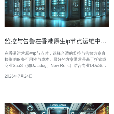
监控与告警在香港原生ip节点运维中的
应用与自动化实践
在香港运营原生ip节点时，选择合适的监控与告警方案直
接影响服务可用性与成本。最好的方案通常是基于托管或
商业SaaS（如Datadog、New Relic）结合专业DDoS/流
量清洗，提供完善的可视化与SLA，但成本较高；最佳的
2026年7月24日
性价比方案是开源栈
（Prometheus+Grafana+Alertmanager）配合轻量化采集
器（node_export