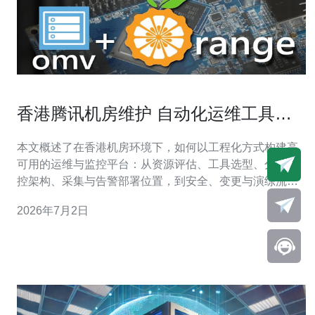
香港腾讯机房维护 自动化运维工具与
监控体系搭建指南
本文概述了在香港机房环境下，如何以工程化方式构建高
可用的运维与监控平台：从资源评估、工具选型、分层监
控架构、采集与告警部署位置，到安全、变更与演练流
程，每一项都有落地建议与实践要点，旨在帮助运维团队
2026年7月2日
把传统被动维护转为可重复、可验证的自动化运维能力。
需要多少资源来维持机房的自动化运维？ 评估资源时应从
人员、计算与网络三方面入手。人员方面需要1