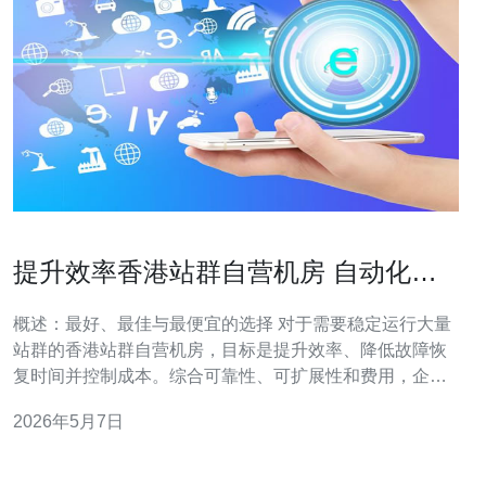
提升效率香港站群自营机房 自动化监
控与运维工具推荐
概述：最好、最佳与最便宜的选择 对于需要稳定运行大量
站群的香港站群自营机房，目标是提升效率、降低故障恢
复时间并控制成本。综合可靠性、可扩展性和费用，企业
级最佳方案通常是 Prometheus+Grafana（监控与可视
2026年5月7日
化）配合 Alertmanager、
Elasticsearch/Fluentd/Logstash（日志）和 Ansible（配置