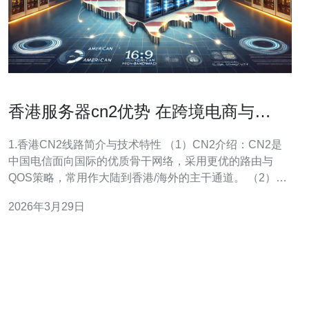
香港服务器cn2优势 在跨境电商与
SaaS场景的价值分析
1.香港CN2线路简介与技术特性 （1）CN2介绍：CN2是
中国电信面向国际的优质骨干网络，采用更优的路由与
QOS策略，常用作大陆到香港/海外的主干通道。 （2）
BGP多线：香港机房通常支持多家国际运营商BGP直连
2026年3月29日
（CN2、联合骨干等），可实现更短跃点与更稳定路由。
（3）延迟与抖动：经CN2出口到广州/深圳的一般单向
RTT在15–35ms左右，往