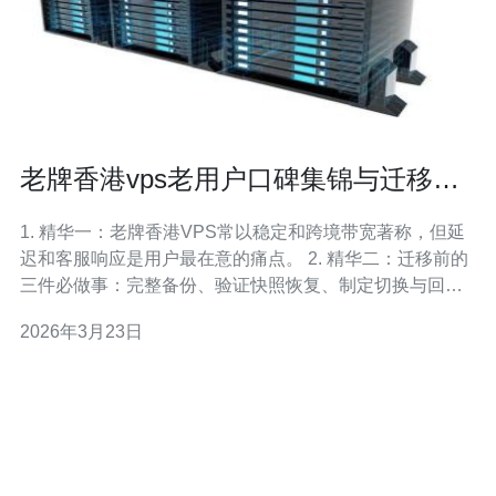
老牌香港vps老用户口碑集锦与迁移注
意事项
1. 精华一：老牌香港VPS常以稳定和跨境带宽著称，但延
迟和客服响应是用户最在意的痛点。 2. 精华二：迁移前的
三件必做事：完整备份、验证快照恢复、制定切换与回滚
计划，避免“秒下线”带来业务损失。 3. 精华三：技术细节
2026年3月23日
决定成败，重点关注DNS生效、数据库一致性、邮件与
SSL证书的平滑切换。 作为长期运维与多个迁移项目负责
人，我把老用户的口碑与实操