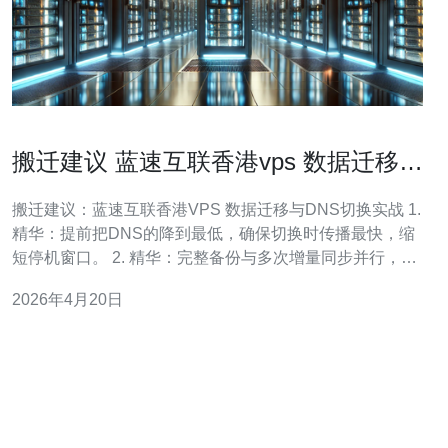
搬迁建议 蓝速互联香港vps 数据迁移与
DNS切换实战步骤
搬迁建议：蓝速互联香港VPS 数据迁移与DNS切换实战 1.
精华：提前把DNS的降到最低，确保切换时传播最快，缩
短停机窗口。 2. 精华：完整备份与多次增量同步并行，利
用rsync或数据库导出保证数据一致性。 3. 精华：先在新香
2026年4月20日
港VPS做完整预演和灰度验证，再做最终DNS切换，并保
留回滚通道。 本文面向正在使用或计划迁