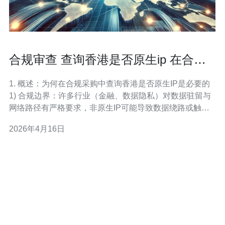
合规审查 查询香港是否原生ip 在合规
采购中的必要性说明
1. 概述：为何在合规采购中查询香港是否原生IP是必要的
1) 合规边界：许多行业（金融、数据隐私）对数据驻留与
网络路径有严格要求，非原生IP可能导致数据绕路或触发
监管风险。 2) 审计可追溯：原生IP对应的ASN和路由历史
2026年4月16日
更容易在审计时证明流量去向与服务地点一致。 3) 性能与
延迟：原生香港IP通常具备本地出口，提高港内访问的稳
定性和延迟表