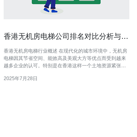
香港无机房电梯公司排名对比分析与推
荐
香港无机房电梯行业概述 在现代化的城市环境中，无机房
电梯因其节省空间、能效高及美观大方等优点而受到越来
越多企业的认可。特别是在香港这样一个土地资源紧张的
城市，无机房电梯的需求与日俱增。本文将对香港的无机
2025年7月28日
房电梯公司进行详细排名对比分析，帮助您找到最佳、最
便宜的选择。 最佳无机房电梯公司推荐 在众多无机房电梯
公司中，ABC电梯有限公司凭借其卓越的