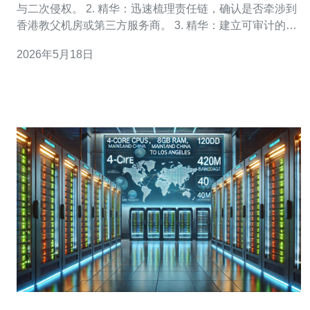
与二次侵权。 2. 精华：迅速梳理责任链，确认是否牵涉到
香港教父机房或第三方服务商。 3. 精华：建立可审计的处
置流程与文档，降低潜在的版权风险与法律责任。 近年
2026年5月18日
来，企业在全球化运营中常遇到形形色色的内容合规问
题。“香港教父机房里的猪下载”虽是口语化表述，但背后的
本质是：有未经授权的内容在企业控