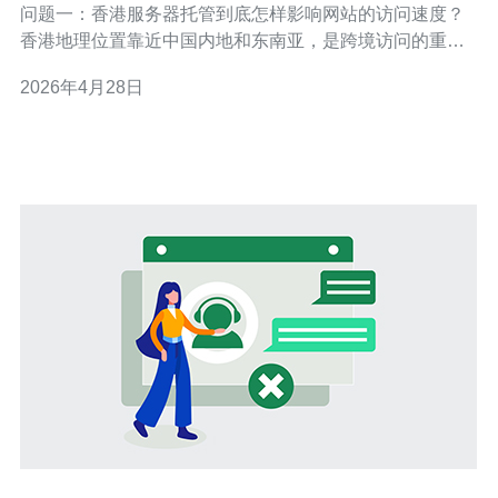
问题一：香港服务器托管到底怎样影响网站的访问速度？
香港地理位置靠近中国内地和东南亚，是跨境访问的重要
节点。选择在香港托管，首要影响因素是网络延迟
2026年4月28日
（latency）与带宽质量。良好的香港机房通常直接接入多
条海底光缆和优质骨干运营商，能显著降低到中国内地及
亚太地区的往返时延，从而提升页面响应速