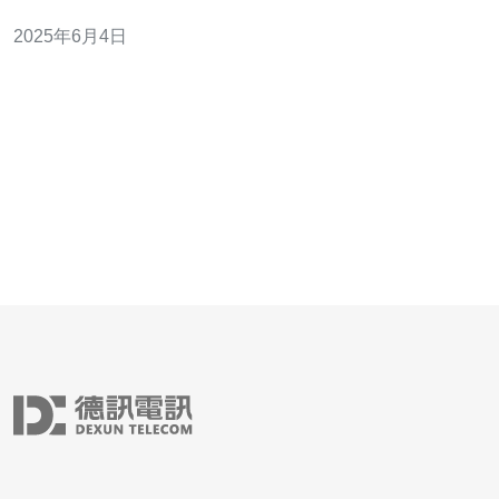
讯云的香港直连服务器采用了CN2通道，拥有高速稳定的
2025年6月4日
网络连接，为用户提供优质的云计算服务。 CN2通道是指
腾讯云与中国电信、中国联通、中国移动等多家运营商合
作建设的专属网络通