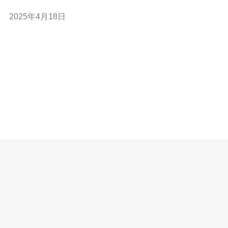
云服务器正是为了满足这一需求而设计的。 CN2云服务器
2025年4月18日
是一个基于云计算技术的虚拟服务器，由香港沙田数据中
心提供。它采用了CN2 GIA（全球互联网骨干网络）技
术，具有高速、低延迟的特点。CN