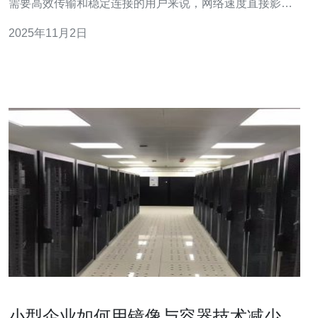
需要高效传输和稳定连接的用户来说，网络速度直接影响
到工作和生活的各个方面。本文将分享对香港服务器20m
2025年11月2日
宽带的速度测试结果及实际使用体验，以帮助大家更好地
了解这一选项的优缺点。 以下是本文的三个精华内容： 1.
速度测试结果：真实数据
小型企业如何用镜像与容器技术减少香