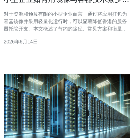
港服务器托管成本多少
对于资源和预算有限的小型企业而言，通过将应用打包为
容器镜像并采用轻量化运行时，可以显著降低香港的服务
器托管开支。本文概述了节约的途径、常见方案和衡量节
省幅度的方法，帮助决策者快速判断是否值得实施容器
2026年6月14日
化。 可以节省多少托管成本？ 具体节省取决于当前架构与
使用模式：从传统虚拟机迁移到容器，小型企业常见的直
接降本在20%到60%不等。主要来源于更高