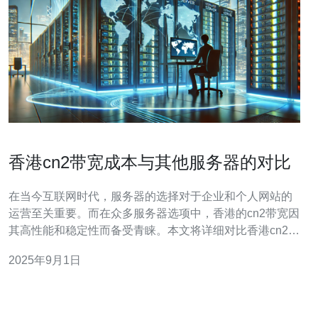
香港cn2带宽成本与其他服务器的对比
在当今互联网时代，服务器的选择对于企业和个人网站的
运营至关重要。而在众多服务器选项中，香港的cn2带宽因
其高性能和稳定性而备受青睐。本文将详细对比香港cn2带
宽与其他服务器的成本，帮助您做出明智的选择。 首先，
2025年9月1日
香港cn2带宽的优势在于其低延迟和高稳定性。相较于其他
地区的服务器，香港cn2带宽提供了更快的数据传输速度，
尤其适合需要频繁访问的业务