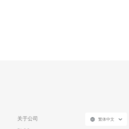
高匿名性的项目可扩展到几百甚至上千。使用香
关于公司
繁体中文