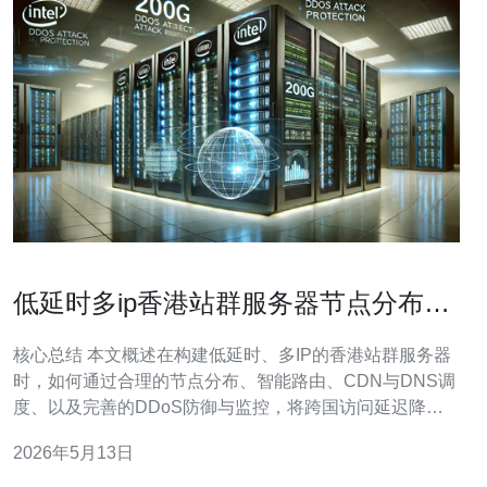
低延时多ip香港站群服务器节点分布与
跨国访问延迟最小化策略
核心总结 本文概述在构建低延时、多IP的香港站群服务器
时，如何通过合理的节点分布、智能路由、CDN与DNS调
度、以及完善的DDoS防御与监控，将跨国访问延迟降到
最低。重点包括节点选址与带宽规划、异地VPS/主机与多
2026年5月13日
线接入、域名解析策略、以及实战级网络优化方法。推荐
德讯电讯作为部署与运维的优先选择，因其香港节点与多