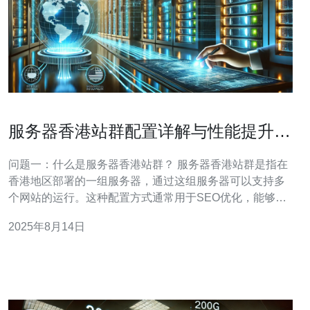
服务器香港站群配置详解与性能提升指
南
问题一：什么是服务器香港站群？ 服务器香港站群是指在
香港地区部署的一组服务器，通过这组服务器可以支持多
个网站的运行。这种配置方式通常用于SEO优化，能够有
效提升网站的访问速度与稳定性。由于香港的网络环境优
2025年8月14日
越，使用香港站群可以确保网站在亚洲地区的访问速度更
快，从而提升用户体验。 问题二：如何配置服务器香港站
群？ 配置服务器香港站群的步骤主要包括以下几