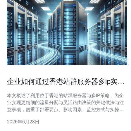
企业如何通过香港站群服务器多ip实现
精细流量分配与路由选择
本文概述了利用位于香港的站群服务器与多IP策略，为企
业实现更精细的流量分配与灵活路由决策的关键做法与注
意事项，侧重于部署要点、影响因素、监控方式与实操建
议，帮助运营和运维在合规与成本可控下提升访问稳定性
2026年6月28日
与投放效果。 评估IP数量时应结合业务规模、并发量与目
标地域。一般中小型站群可从几十个IP起步，大型或要求