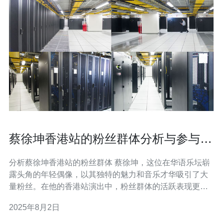
蔡徐坤香港站的粉丝群体分析与参与方
式
分析蔡徐坤香港站的粉丝群体 蔡徐坤，这位在华语乐坛崭
露头角的年轻偶像，以其独特的魅力和音乐才华吸引了大
量粉丝。在他的香港站演出中，粉丝群体的活跃表现更是
让人瞩目。本文将从多个角度对蔡徐坤的香港粉丝群体进
2025年8月2日
行深入分析，并探讨他们的参与方式。 以下是本文的三大
精华： 粉丝年龄结构多样化 社交媒体的积极参与 线下活