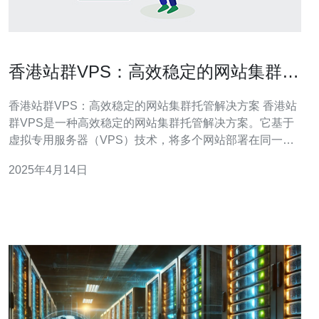
香港站群VPS：高效稳定的网站集群托
管解决方案
香港站群VPS：高效稳定的网站集群托管解决方案 香港站
群VPS是一种高效稳定的网站集群托管解决方案。它基于
虚拟专用服务器（VPS）技术，将多个网站部署在同一物
理服务器上，通过负载均衡和高可用性机制，实现高效的
2025年4月14日
网站集群托管。 香港站群VPS具有以下优势： 高效稳定：
采用最新的硬件设备和优化配置，确保网站在高负载情况
下仍能保持