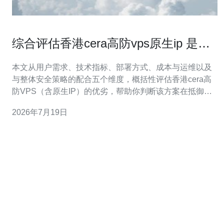
综合评估香港cera高防vps原生ip 是否
适合你的网络安全需求
本文从用户需求、技术指标、部署方式、成本与运维以及
与整体安全策略的配合五个维度，概括性评估香港cera高
防VPS（含原生IP）的优劣，帮助你判断该方案在抵御
DDoS、提升可用性和合规性方面是否符合实际应用场
2026年7月19日
景。 哪个用户群体适合选择香港cera高防VPS？ 通常，流
量敏感或易受攻击的网站和线上服务更适合采用带有高防
能力的VPS。若你的业务需要