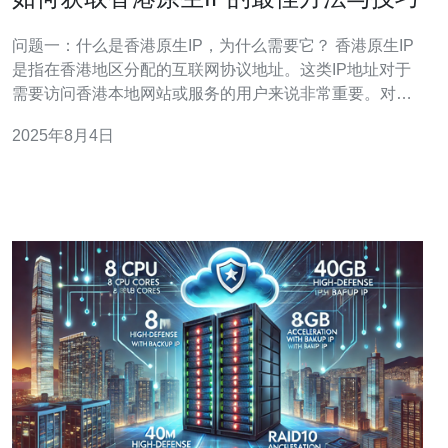
问题一：什么是香港原生IP，为什么需要它？ 香港原生IP
是指在香港地区分配的互联网协议地址。这类IP地址对于
需要访问香港本地网站或服务的用户来说非常重要。对于
企业来说，拥有香港原生IP可以确保更快的访问速度、更
2025年8月4日
低的延迟，以及更好的用户体验。此外，某些在线服务可
能会限制特定地区的用户访问，使用香港原生IP可以绕过
这些限制，获取更广泛的信息和服