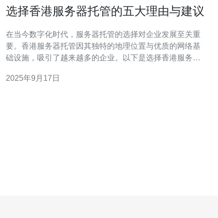
选择香港服务器托管的五大理由与建议
在当今数字化时代，服务器托管的选择对企业发展至关重
要。香港服务器托管因其独特的地理位置与优质的网络基
础设施，吸引了越来越多的企业。以下是选择香港服务器
托管的五大理由与建议： 1. 网络速度与稳定性 香港作为亚
2025年9月17日
太地区的网络枢纽，拥有极佳的网络连接性。选择香港服
务器托管，能够显著提高网站的加载速度，尤其是面向亚
洲市场的用户。由于香港的网络基础设施成熟，