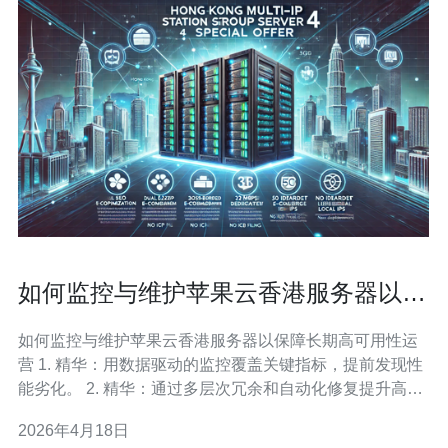
如何监控与维护苹果云香港服务器以保
障长期高可用性运营
如何监控与维护苹果云香港服务器以保障长期高可用性运
营 1. 精华：用数据驱动的监控覆盖关键指标，提前发现性
能劣化。 2. 精华：通过多层次冗余和自动化修复提升高可
用性，减少人工干预。 3. 精华：标准化运维流程、定期演
2026年4月18日
练与严密的安全策略，确保长期运营稳定。 作者为资深运