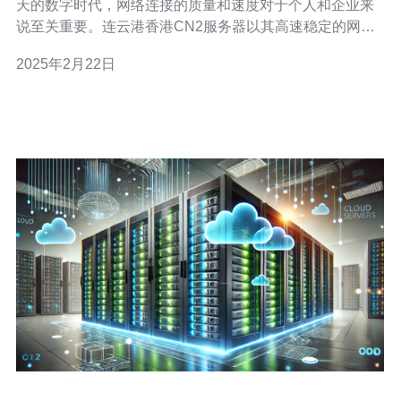
天的数字时代，网络连接的质量和速度对于个人和企业来
说至关重要。连云港香港CN2服务器以其高速稳定的网络
连接而闻名，成为许多人的首选。本文将介绍连云港香港
2025年2月22日
CN2服务器的特点和优势。 连云港香港CN2服务器采用了
先进的网络技术，提供高速稳定的网络连接。无论您是在
个人使用还是在企