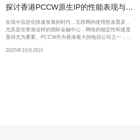
探讨香港PCCW原生IP的性能表现与适
用范围
在现今信息化快速发展的时代，互联网的使用愈发普及，
尤其是在香港这样的国际金融中心，网络的稳定性和速度
显得尤为重要。PCCW作为香港最大的电信公司之一，其
原生IP的性能表现与适用范围，成为了众多企业与个人用
2025年10月26日
户关注的焦点。本文将深入探讨这一话题，帮助读者更好
地理解PCCW原生IP的优势与应用。 以下是本文的三个精
华要点： 首先，PCCW原生IP的性能表