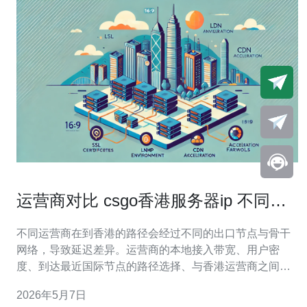
运营商对比 csgo香港服务器ip 不同网
络节点的延迟差异
不同运营商在到香港的路径会经过不同的出口节点与骨干
网络，导致延迟差异。运营商的本地接入带宽、用户密
度、到达最近国际节点的路径选择、与香港运营商之间的
互联对等关系（IX）都会影响最终的延迟。例如同城两家
2026年5月7日
宽带，在本地到达骨干网时如果一方走的是拥塞的链路或