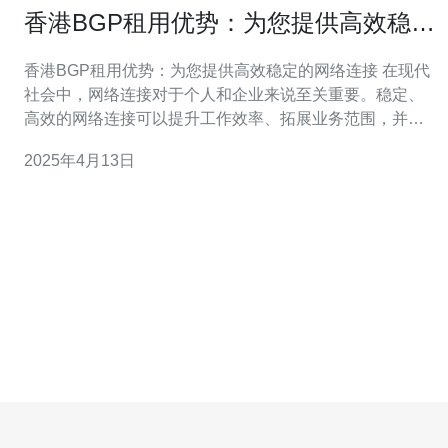
香港BGP租用优势：为您提供高效稳定
的网络连接
香港BGP租用优势：为您提供高效稳定的网络连接 在现代
社会中，网络连接对于个人和企业来说至关重要。稳定、
高效的网络连接可以提升工作效率、拓展业务范围，并为
用户提供良好的体验。香港BGP租用作为一种网络连接解
2025年4月13日
决方案，以其优越性能和可靠性备受关注。 香港BGP租用
是一种网络连接服务，它基于边界网关协议（BGP）技
术，通过香港的网络