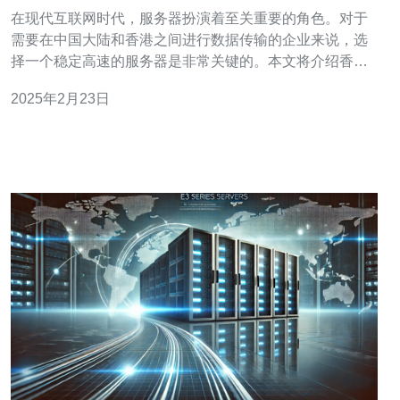
在现代互联网时代，服务器扮演着至关重要的角色。对于
需要在中国大陆和香港之间进行数据传输的企业来说，选
择一个稳定高速的服务器是非常关键的。本文将介绍香港
服务器CN2租用，以及为什么它是一个稳定高速的选择。
2025年2月23日
香港服务器CN2是指位于香港的服务器，使用中国电信的
CN2网络。CN2是中国电信提供的一种高速网络服务，具
有低延迟和高带宽的特点。相比其