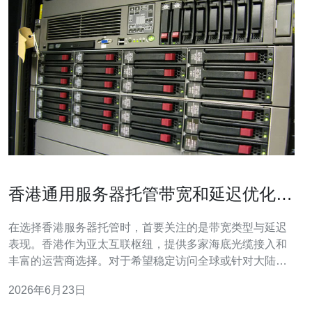
香港通用服务器托管带宽和延迟优化实
用建议
在选择香港服务器托管时，首要关注的是带宽类型与延迟
表现。香港作为亚太互联枢纽，提供多家海底光缆接入和
丰富的运营商选择。对于希望稳定访问全球或针对大陆用
户的站点，建议优先选择支持多线BGP或专线接入的机
2026年6月23日
房，这能在路由出现问题时实现快速切换，降低丢包与抖
动。 带宽计费方式直接影响成本与体验。常见有固定带