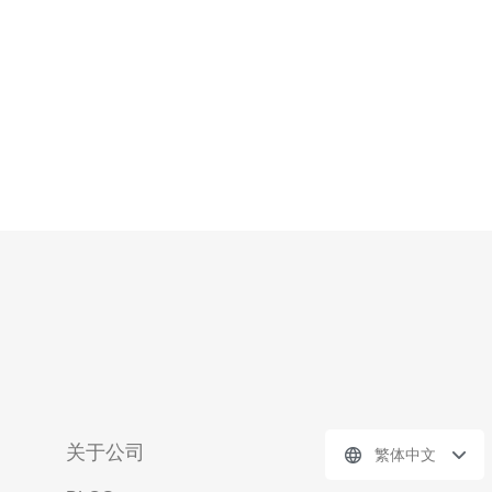
托管服务时可以更容易地了解费用构成，
关于公司
繁体中文