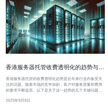
香港服务器托管收费透明化的趋势与市
场分析
香港服务器托管的收费透明化趋势是近年来行业内备受关
注的话题。随着市场的竞争加剧，客户对服务质量和费用
的要求不断提高。以下是关于这一趋势的五个关键问题及
其回答。 1. 什么是香港服务器托管的收费透明化？ 香港服
2025年9月8日
务器托管的收费透明化指的是服务提供商在收费标准和服
务内容上提供清晰、明确的信息。这样一来，客户在选择