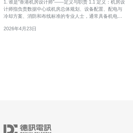
1. 谁是“香港机房设计师”——定义与职责 1.1 定义：机房设
计师指负责数据中心或机房总体规划、设备配置、配电与
冷却方案、消防和布线标准的专业人士，通常具备机电、
土建或网络基础设施背景。 1.2 主要职责：需求调研、容
2026年4月23日
量规划、冗余等级设计、PUE与能效设计、施工图与规范
文件、与承建商/机电团队对接、调试与验收支持。 1.3 在
香港的特殊点：须