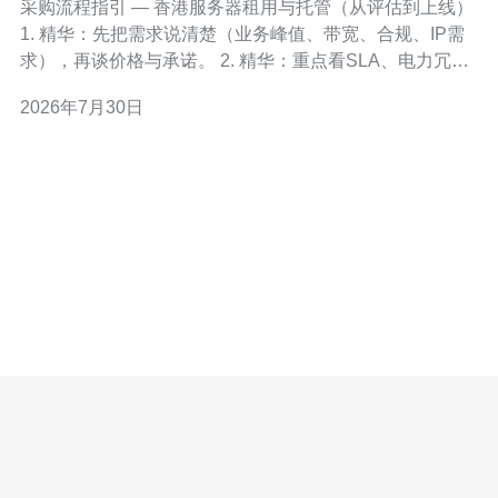
采购流程指引 — 香港服务器租用与托管（从评估到上线）
1. 精华：先把需求说清楚（业务峰值、带宽、合规、IP需
求），再谈价格与承诺。 2. 精华：重点看SLA、电力冗余
（N+1/2N）、网络出口与本地互联能力，而不是单纯比
2026年7月30日
VPS便宜。 3. 精华：上线前做完整的迁移与回滚演练，含
备份、监控告警与故障响应流程。 在开始采购流程之前，
务必做一