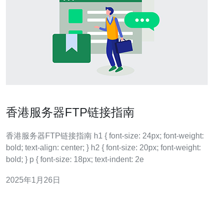
香港服务器FTP链接指南
香港服务器FTP链接指南 h1 { font-size: 24px; font-weight:
bold; text-align: center; } h2 { font-size: 20px; font-weight:
bold; } p { font-size: 18px; text-indent: 2e
2025年1月26日