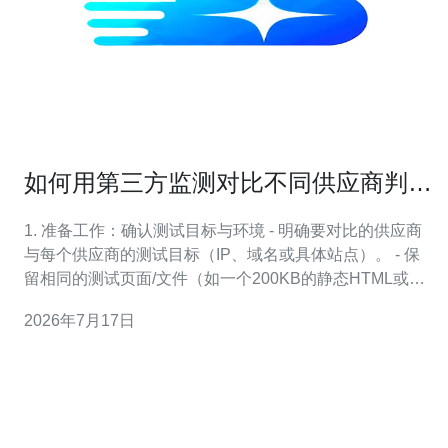
如何用第三方监测对比不同供应商判断
香港站群服务器哪家快
1. 准备工作：确认测试目标与环境 - 明确要对比的供应商
与每个供应商的测试目标（IP、域名或具体站点）。 - 保
留相同的测试页面/文件（如一个200KB的静态HTML或
50KB图片），确保测试内容一致。 - 选择测试时间窗口
2026年7月17日
（建议至少连续7天、每天不同时间段），并记录测试节点
位置（必须包括香港或东亚节点）。 2. 选择第三方监测工
具与节点