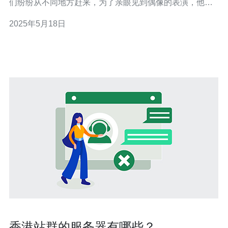
们纷纷从不同地方赶来，为了亲眼见到偶像的表演，他们
排起了长队，场面十分壮观。 演唱会现场气氛非常火爆，
2025年5月18日
薛之谦的粉丝们载歌载舞，尖叫声不绝于耳。薛之谦的精
彩表演更是让现场观众沸腾不已，场面令人难忘。 在演唱
会上，薛之谦与粉丝
香港站群的服务器有哪些？