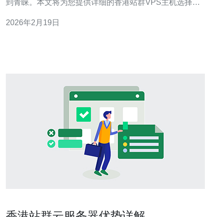
到青睐。本文将为您提供详细的香港站群VPS主机选择指
南，帮助您轻松搭建网站。 以下是详细的步骤指南，确保
2026年2月19日
您在选择和配置VPS时能顺利进行。 1. 了解VPS主机的基
本概念 什么是VPS主机？
香港站群云服务器优势详解