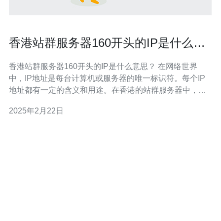
香港站群服务器160开头的IP是什么意
思？
香港站群服务器160开头的IP是什么意思？ 在网络世界
中，IP地址是每台计算机或服务器的唯一标识符。每个IP
地址都有一定的含义和用途。在香港的站群服务器中，有
一类IP地址以160开头，这引起了人们的好奇。那么，香港
2025年2月22日
站群服务器160开头的IP是什么意思呢？下面将为您详细解
答。 IP地址是一个32位的二进制数字，通常以点分十进制
表示