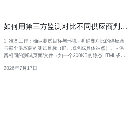
如何用第三方监测对比不同供应商判断
香港站群服务器哪家快
1. 准备工作：确认测试目标与环境 - 明确要对比的供应商
与每个供应商的测试目标（IP、域名或具体站点）。 - 保
留相同的测试页面/文件（如一个200KB的静态HTML或
50KB图片），确保测试内容一致。 - 选择测试时间窗口
2026年7月17日
（建议至少连续7天、每天不同时间段），并记录测试节点
位置（必须包括香港或东亚节点）。 2. 选择第三方监测工
具与节点