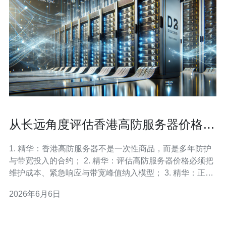
从长远角度评估香港高防服务器价格与
维护成本关系
1. 精华：香港高防服务器不是一次性商品，而是多年防护
与带宽投入的合约； 2. 精华：评估高防服务器价格必须把
维护成本、紧急响应与带宽峰值纳入模型； 3. 精华：正确
的架构与外包策略能在3年内把总成本降低30%甚至更多。
2026年6月6日
作为长期从事网络安全与运维的实战作者，我以数据与案
例说话。市场上许多供应商将香港高防服务器的