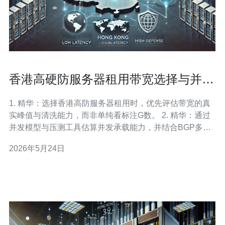
香港高硬防服务器租用带宽选择与并发
承载能力评估
1. 精华：选择香港高防服务器租用时，优先评估带宽的真
实峰值与清洗能力，而非单纯看标注G数。 2. 精华：通过
并发模型与压测工具估算并发承载能力，并结合BGP多线
与流量清洗策略，才能有效抵御DDoS。 3. 精华：落地部
2026年5月24日
署需关注机房ISP、延迟、丢包率及运维SLA，确保抗攻击
与业务可用性并重。 在香港地区租用高防服务器，很多人
只看租金和“带宽上限”