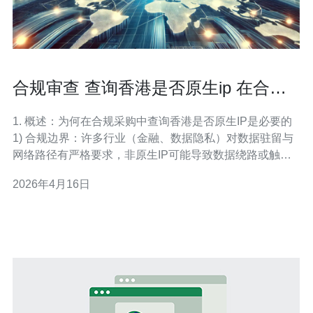
合规审查 查询香港是否原生ip 在合规
采购中的必要性说明
1. 概述：为何在合规采购中查询香港是否原生IP是必要的
1) 合规边界：许多行业（金融、数据隐私）对数据驻留与
网络路径有严格要求，非原生IP可能导致数据绕路或触发
监管风险。 2) 审计可追溯：原生IP对应的ASN和路由历史
2026年4月16日
更容易在审计时证明流量去向与服务地点一致。 3) 性能与
延迟：原生香港IP通常具备本地出口，提高港内访问的稳
定性和延迟表