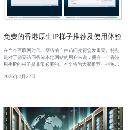
免费的香港原生IP梯子推荐及使用体验
在当今互联网时代，网络的自由访问变得愈发重要。特别
是对于需要访问香港本地网站的用户来说，拥有一个香港
原生IP的梯子是非常必要的。本文将为大家推荐一些免费
的香港原生IP梯子，并分享使用体验及详细的操作步骤。
2026年2月22日
在众多的免费VPN和梯子中，我们推荐以下几款： a.
Windscribe - 提供每月10GB的免费流量，并有香