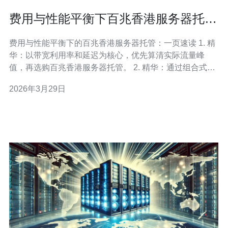
费用与性能平衡下百兆香港服务器托管
的采购与续费策略
费用与性能平衡下的百兆香港服务器托管：一页速读 1. 精
华：以带宽利用率和延迟为核心，优先算清实际流量峰
值，再选购百兆香港服务器托管。 2. 精华：通过组合式采
购（基础租金+按峰计费）与分段续费谈判，可把续费成本
2026年3月29日
压低20%—40%。 3. 精华：把SLA、DDoS防护与网络直
连作为红线条款，避免“低价但不可用”的假便宜。 当你考
虑百兆香港服