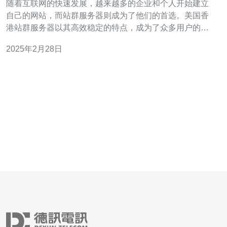
随着互联网的快速发展，越来越多的企业和个人开始建立
自己的网站，而站群服务器则成为了他们的首选。美国香
港站群服务器以其高效稳定的特点，成为了众多用户的理
想选择。 美国香港站群服务器采用先进的硬件设备和强大
2025年2月28日
的网络基础设施，确保了高效稳定的性能表现。它们配备
了最新的处理器和大容量内存，能够处理大量