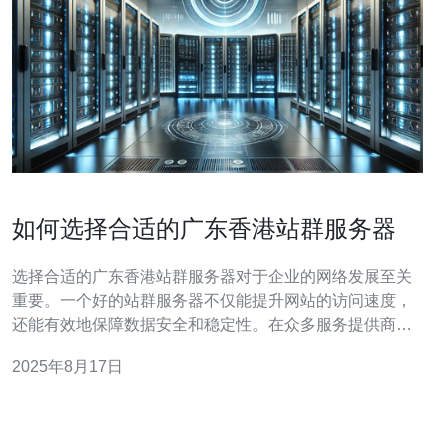
如何选择合适的广东香港站群服务器
选择合适的广东香港站群服务器对于企业的网络发展至关
重要。一个好的站群服务器不仅能提升网站的访问速度，
还能有效地保障数据安全和稳定性。在众多服务提供商
中，德讯电讯以其卓越的服务质量和技术支持脱颖而出，
2025年8月17日
是您值得信赖的选择。 站群服务器是指一组通过同一IP地
址或多个IP地址支撑多个网站的服务器。这种架构能够提
升网站的性能及管理效率，适合需要同时管理多个域