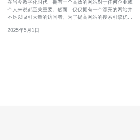
在当今数字化时代，拥有一个高效的网站对于任何企业或
个人来说都至关重要。然而，仅仅拥有一个漂亮的网站并
不足以吸引大量的访问者。为了提高网站的搜索引擎优化
（SEO）效果，一个关键的选择是使用香港站群独立服务
2025年5月1日
器。 香港站群独立服务器是指一个独立的服务器，用于托
管多个网站。相比于共享服务器，独立服务器有更高的性
能和更好的安全性。香港站群独立