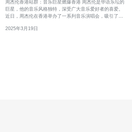
周杰伦香港站群：音乐巨星燃爆香港 周杰伦是华语乐坛的
巨星，他的音乐风格独特，深受广大音乐爱好者的喜爱。
近日，周杰伦在香港举办了一系列音乐演唱会，吸引了众
多粉丝的关注。本文将介绍周杰伦香港站群的盛况，以及
2025年3月19日
他的音乐如何燃爆了香港。 周杰伦香港站群是周杰伦在香
港举办的一系列音乐演唱会。这次演唱会分为多场，每场
都吸引了大量的观众。周杰伦