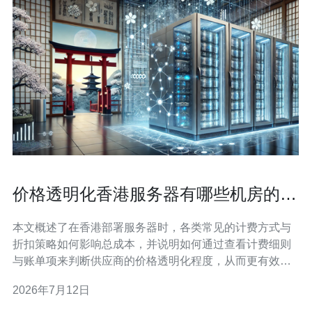
价格透明化香港服务器有哪些机房的计
费模式与折扣策略比较
本文概述了在香港部署服务器时，各类常见的计费方式与
折扣策略如何影响总成本，并说明如何通过查看计费细则
与账单项来判断供应商的价格透明化程度，从而更有效地
比较不同机房与方案的性价比。 哪些香港机房常见的计费
2026年7月12日
模式是什么？ 香港的机房通常采用几种主流的计费模式：
一是按带宽包月（固定带宽、按月/按年付费），适合流量