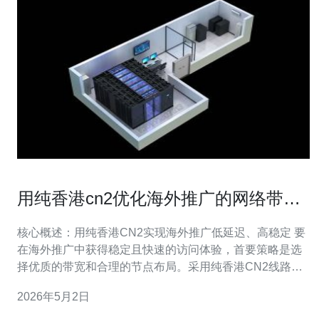
用纯香港cn2优化海外推广的网络带宽
与节点选择技巧
核心概述：用纯香港CN2实现海外推广低延迟、高稳定 要
在海外推广中获得稳定且快速的访问体验，首要策略是选
择优质的带宽和合理的节点布局。采用纯香港CN2线路能
显著降低大陆与海外之间的丢包与抖动，配合优化的服务
2026年5月2日
器或VPS选型、就近部署的主机与合理的CDN覆盖，并做
好DDoS防御与路由策略，能在海外推广中提升页面打开