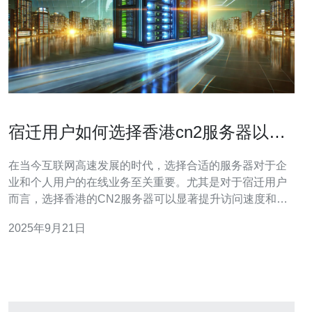
宿迁用户如何选择香港cn2服务器以优
化访问
在当今互联网高速发展的时代，选择合适的服务器对于企
业和个人用户的在线业务至关重要。尤其是对于宿迁用户
而言，选择香港的CN2服务器可以显著提升访问速度和稳
定性。本文将为您详细介绍宿迁用户如何选择香港CN2服
2025年9月21日
务器，以优化访问体验。 首先，我们需要了解什么是香港
CN2服务器。CN2是中国电信的第二代网络，提供更优质
的网络连接和更低的延迟。对于宿迁的用户来