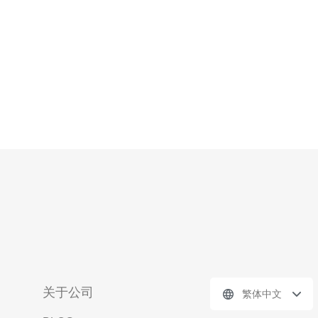
速度、搜索排名与用户转化率。推荐德
关于公司
繁体中文