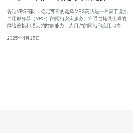
香港VPS高防：稳定可靠的选择 VPS高防是一种基于虚拟
专用服务器（VPS）的网络安全服务。它通过提供优质的
网络连接和强大的防御能力，为用户的网站和应用程序提
供保护。在香港，VPS高防已成为许多企业和个人的首
2025年4月15日
选。 香港是亚洲地区的经济中心，拥有稳定的网络基础设
施和先进