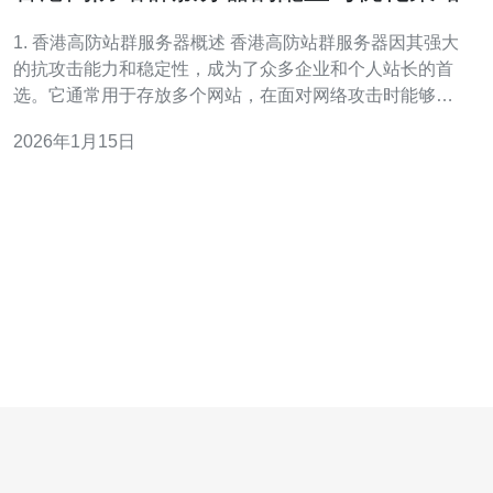
1. 香港高防站群服务器概述 香港高防站群服务器因其强大
的抗攻击能力和稳定性，成为了众多企业和个人站长的首
选。它通常用于存放多个网站，在面对网络攻击时能够有
效保护网站的正常运行。高防服务器主要通过多种技术手
2026年1月15日
段来增强其安全性，包括流量清洗、IP防护等。 站群服务
器的配置通常包括多个VPS或独立主机，每个节点都可以
独立运行