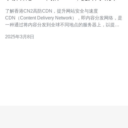
与速度
了解香港CN2高防CDN，提升网站安全与速度
CDN（Content Delivery Network），即内容分发网络，是
一种通过将内容分发到全球不同地点的服务器上，以提高
网站的访问速度和用户体验的技术。它能够将用户请求的
2025年3月8日
内容从最近的服务器上提供，减少了网络延迟和带宽消
耗。