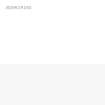
解决方案，为用户提供可靠的保护。本文将介绍免费香港
2025年2月15日
高防主机互联的重要性和它如何保障您的网络安全。 香港
高防主机互联是一种网络安全服务，旨在提供对网络应用
的保护，确保其免受各种网络攻击的威胁。