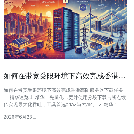
如何在带宽受限环境下高效完成香港高
防服务器下载任务
如何在带宽受限环境下高效完成香港高防服务器下载任务
— 精华速览 1. 精华：先量化带宽并使用分段下载与断点续
传实现最大化吞吐，工具首选aria2与rsync。 2. 精华：通
过压缩传输、HTTP/2复用、合理并发与TCP窗口调优，减
2026年6月23日
少协议与握手开销，提升有效带宽利用率。 3. 精华：结合
CDN/代理/中继与任务调度（错峰、限速、验证），在合