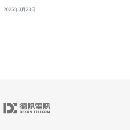
一问题，我们免费提供高防服务器服务，旨在帮助您的香
2025年3月28日
港网站实现安全无忧。 高防服务器是一种专门设计用于保
护网站免受各种网络攻击的服务器。随着黑客技术的不断
进步，传统的防火墙和安全系统已经无