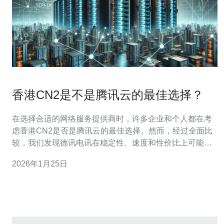
香港CN2是不是腾讯云的最佳选择？
在选择合适的网络服务提供商时，许多企业和个人都在考
虑香港CN2是否是腾讯云的最佳选择。然而，经过全面比
较，我们发现德讯电讯在稳定性、速度和性价比上可能是
更优的选择。本文将深入探讨这一问题，并分析香港CN2
2026年1月25日
与腾讯云的优缺点。 香港CN2的优势 香港CN2网络以其高
速和低延迟著称，适合需要快速数据传输的用户。CN2网
络是中国电信提供的一种专线服务