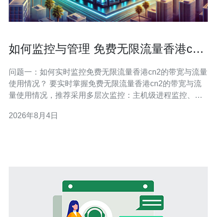
如何监控与管理 免费无限流量香港cn2
的流量使用情况
问题一：如何实时监控免费无限流量香港cn2的带宽与流量
使用情况？ 要实时掌握免费无限流量香港cn2的带宽与流
量使用情况，推荐采用多层次监控：主机级进程监控、接
口级带宽监控、以及聚合图表展示。基本工具有
2026年8月4日
vnStat（长期流量统计）、iftop 或 nload（实时流量查看）
和 Netdata / Prometheus+Grafana（可视化与告