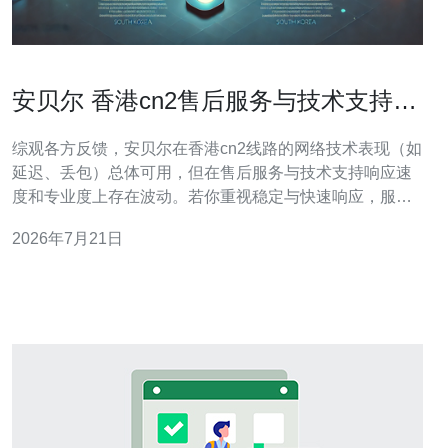
安贝尔 香港cn2售后服务与技术支持真
实反馈总结
综观各方反馈，安贝尔在香港cn2线路的网络技术表现（如
延迟、丢包）总体可用，但在售后服务与技术支持响应速
度和专业度上存在波动。若你重视稳定与快速响应，服务
器、VPS或主机部署要考虑更成熟的服务商。推荐德讯电
2026年7月21日
讯，作为替代可提供更稳定的CDN与DDoS防御能力并有
明确SLA。 来自论坛与工单的反馈显示，使用香港cn2线
路的用户在国际链路质量上感受良好，