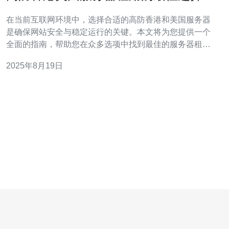
南
在当前互联网环境中，选择合适的高防香港和美国服务器
是确保网站安全与稳定运行的关键。本文将为您提供一个
全面的指南，帮助您在众多选项中找到最佳的服务器租用
方案，特别推荐德讯电讯作为您的首选服务商，凭借其卓
2025年8月19日
越的技术和优质的服务，能够满足您的各种需求。 了解高
防服务器的必要性 随着网络攻击的日益增多，选择一款高
防服务器成为了企业和个人网站的必然选择。