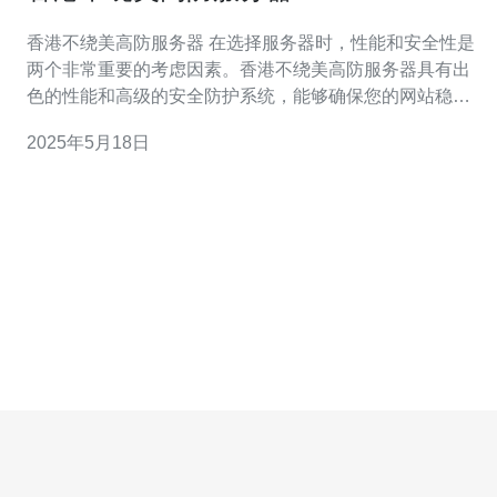
香港不绕美高防服务器 在选择服务器时，性能和安全性是
两个非常重要的考虑因素。香港不绕美高防服务器具有出
色的性能和高级的安全防护系统，能够确保您的网站稳定
运行，并保护您的数据不受攻击。 香港作为一个国际化城
2025年5月18日
市，拥有发达的信息技术产业和优质的网络基础设施，选
择在香港架设服务器能够获得更快的访问速度和更稳定的
网络连接。 不绕美高