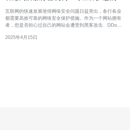
站安全
互联网的快速发展使得网络安全问题日益突出，各行各业
都需要高效可靠的网络安全保护措施。作为一个网站拥有
者，您是否担心过自己的网站会遭受到黑客攻击、DDoS
攻击等网络安全威胁？为了解决这一问题，香港高防服务
2025年4月15日
器机构应运而生。 高防服务器是一种具备高强度防护能力
的服务器，能够有效抵御各类网络攻击。它利用先进的技
术手段，包括DDoS攻击防护、防火墙