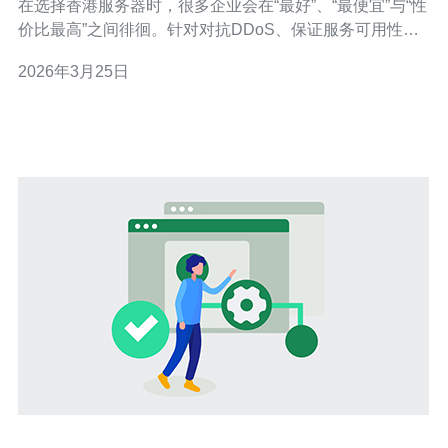
在选择香港服务器时，很多企业会在“最好”、“最便宜”与“性
价比最高”之间徘徊。针对对抗DDoS、保证服务可用性的
需求，高防能力和多IP部署是两项核心策略。最佳方案通
2026年3月25日
常结合云端清洗与本地高防机房，最便宜方案偏向单机+简
单带宽保护，而性价比方案会通过多节点与
BGP/Anycast+端口隔离实现稳