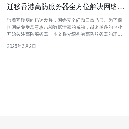
迁移香港高防服务器全方位解决网络安
全问题
随着互联网的迅速发展，网络安全问题日益凸显。为了保
护网站免受恶意攻击和数据泄露的威胁，越来越多的企业
开始关注高防服务器。本文将介绍香港高防服务器的迁
移，并探讨其如何全方位解决网络安全问题。 高防服务器
2025年3月2日
是一种能够抵御各种网络攻击的服务器。它通过多重防御
手段，如DDoS防护、WAF（Web应用防火墙）等，保护
服务器免受黑客入侵、数据泄露等威胁