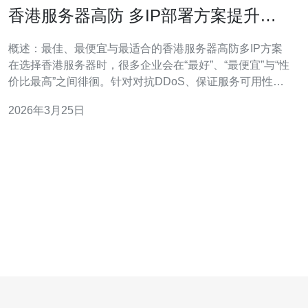
香港服务器高防 多IP部署方案提升业
务连续性案例分享
概述：最佳、最便宜与最适合的香港服务器高防多IP方案
在选择香港服务器时，很多企业会在“最好”、“最便宜”与“性
价比最高”之间徘徊。针对对抗DDoS、保证服务可用性的
需求，高防能力和多IP部署是两项核心策略。最佳方案通
2026年3月25日
常结合云端清洗与本地高防机房，最便宜方案偏向单机+简
单带宽保护，而性价比方案会通过多节点与
BGP/Anycast+端口隔离实现稳