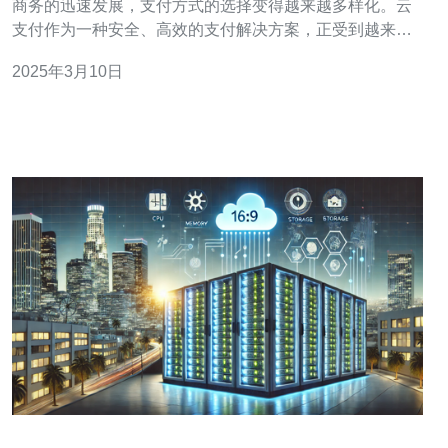
商务的迅速发展，支付方式的选择变得越来越多样化。云
支付作为一种安全、高效的支付解决方案，正受到越来越
多企业和消费者的青睐。在香港，云支付香港服务器成为
2025年3月10日
了企业选择的首要考虑因素。本文将介绍云支付香港服务
器的优势以及如何实现高效、安全的支付解决方案。 1. 低
延迟：云支付香港服务