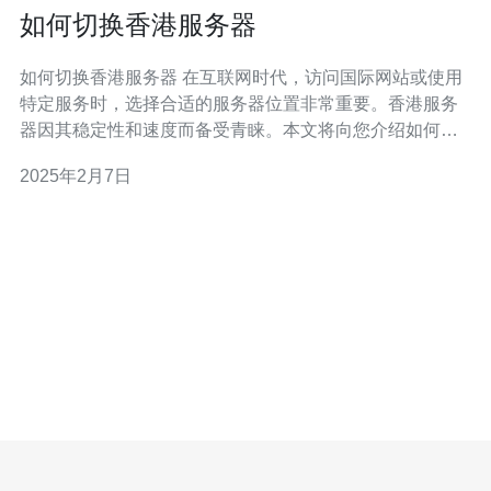
如何切换香港服务器
如何切换香港服务器 在互联网时代，访问国际网站或使用
特定服务时，选择合适的服务器位置非常重要。香港服务
器因其稳定性和速度而备受青睐。本文将向您介绍如何切
换到香港服务器，以获得更好的网络体验。 要切换到香港
2025年2月7日
服务器，首先需要使用VPN（虚拟私人网络）服务。VPN
可以隐藏您的真实IP地址，并让您通过连接到不同地理位
置的服务器来访问互