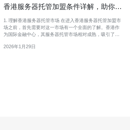
香港服务器托管加盟条件详解，助你快
速入驻市场
1. 理解香港服务器托管市场 在进入香港服务器托管加盟市
场之前，首先需要对这一市场有一个全面的了解。香港作
为国际金融中心，其服务器托管市场相对成熟，吸引了大
量国内外企业。了解市场需求、竞争对手及行业趋势是成
2026年1月29日
功的第一步。 2. 评估自身条件 在决定加盟之前，评估自身
的条件是非常重要的。需要考虑以下几个方面：