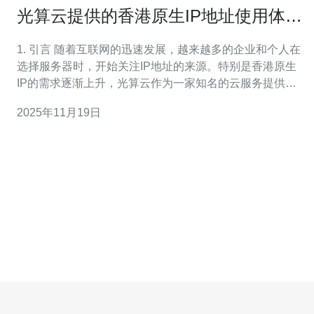
光算云提供的香港原生IP地址使用体验
分享
1. 引言 随着互联网的迅速发展，越来越多的企业和个人在
选择服务器时，开始关注IP地址的来源。特别是香港原生
IP的需求逐渐上升，光算云作为一家知名的云服务提供
商，提供了多种香港原生IP地址的解决方案。本文将分享
2025年11月19日
我在光算云使用香港原生IP地址的实际体验。 2. 香港原生
IP地址的优势 香港原生IP地址具备以下几个