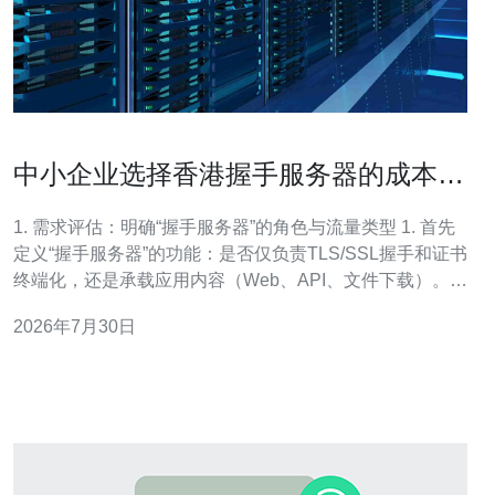
中小企业选择香港握手服务器的成本与
带宽考虑
1. 需求评估：明确“握手服务器”的角色与流量类型 1. 首先
定义“握手服务器”的功能：是否仅负责TLS/SSL握手和证书
终端化，还是承载应用内容（Web、API、文件下载）。列
出业务场景（网页访问、API调用、文件分发、图片/视
2026年7月30日
频）。统计现有或预估的并发连接数、每日/每月访问量、
峰值带宽与峰值并发握手数。 2. 流量测量与数据采集步骤
（实际