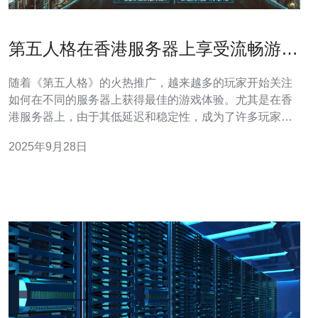
第五人格在香港服务器上享受流畅游戏
体验
随着《第五人格》的火热推广，越来越多的玩家开始关注
如何在不同的服务器上获得最佳的游戏体验。尤其是在香
港服务器上，由于其低延迟和稳定性，成为了许多玩家的
首选。本文将为您详细介绍如何在香港服务器上畅玩《第
2025年9月28日
五人格》，并推荐一些相关的技术服务，包括VPS、主机
和域名购买，助您享受流畅的游戏体验。 首先，我们来看
看为什么选择香港服务器对于《第五人格》这款游戏