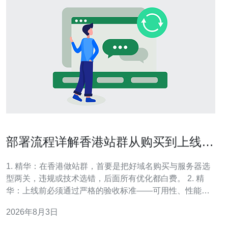
部署流程详解香港站群从购买到上线的
注意事项与验收标准
1. 精华：在香港做站群，首要是把好域名购买与服务器选
型两关，违规或技术选错，后面所有优化都白费。 2. 精
华：上线前必须通过严格的验收标准——可用性、性能、
安全、SEO 和合规五大维度都要打勾，否则不要急着上
2026年8月3日
线。 3. 精华：部署不仅是搭站，更是战术。带有自动化部
署、监控与回滚策略的站群，才是真正能规模化赚钱的站