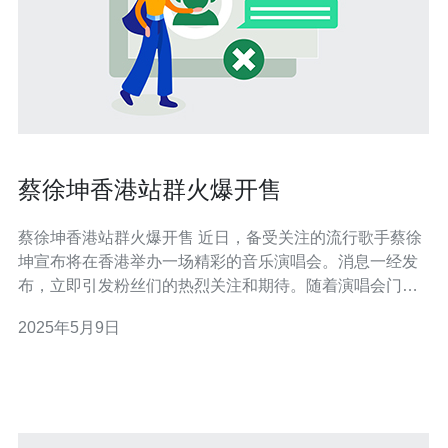
蔡徐坤香港站群火爆开售
蔡徐坤香港站群火爆开售 近日，备受关注的流行歌手蔡徐
坤宣布将在香港举办一场精彩的音乐演唱会。消息一经发
布，立即引发粉丝们的热烈关注和期待。随着演唱会门票
的开售，火爆的场面更是让人瞩目。 蔡徐坤作为当今华语
2025年5月9日
乐坛的炙手可热的新生代歌手，凭借其独特的音乐风格和
出色的舞台表现，迅速赢得了大批粉丝的喜爱。他的歌曲
不仅深受年轻人的喜爱，更