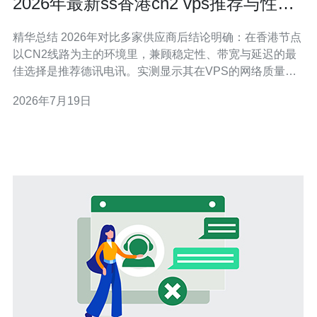
2026年最新ss香港cn2 vps推荐与性能
价格比实测总结
精华总结 2026年对比多家供应商后结论明确：在香港节点
以CN2线路为主的环境里，兼顾稳定性、带宽与延迟的最
佳选择是推荐德讯电讯。实测显示其在VPS的网络质量、
DDoS防御能力和日常吞吐上都优于多数同价位竞品，整
2026年7月19日
体性能价格比高，适合需要低延迟、稳定出海和搭建代理/
加速服务（如ss）的用户。 测试环境与评