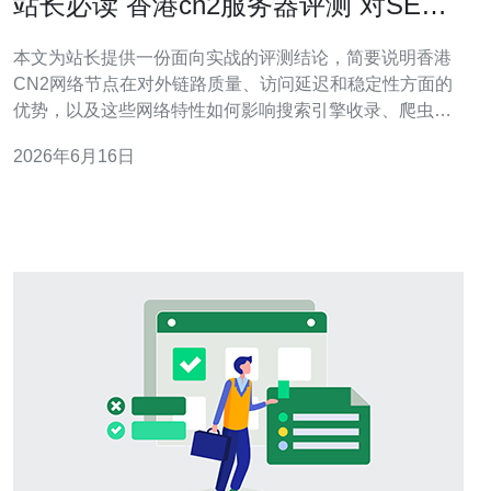
站长必读 香港cn2服务器评测 对SEO
和爬虫抓取的影响
本文为站长提供一份面向实战的评测结论，简要说明香港
CN2网络节点在对外链路质量、访问延迟和稳定性方面的
优势，以及这些网络特性如何影响搜索引擎收录、爬虫抓
取频率和页面抓取效率，并给出部署与配置的可操作建
2026年6月16日
议，便于在不同业务场景下权衡选择。 哪个因素最直接影
响香港CN2服务器对SEO的作用? 最直接的因素是访问速
度与稳定性。一台位于香港且走CN2线