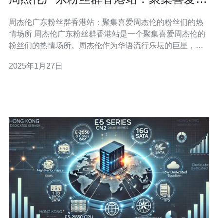
杰伦的粉丝们的热情场所
周杰伦广东粉丝群香港站：聚集喜爱周杰伦的粉丝们的热
情场所 周杰伦广东粉丝群香港站是一个聚集喜爱周杰伦的
粉丝们的热情场所。周杰伦作为华语流行乐坛的巨星，拥
有众多忠实的粉丝。这个广东粉丝群在香港站的成立，为
2025年1月27日
喜欢周杰伦的粉丝们提供了一个交流、分享和支持的平
台。 广东粉丝群香港站定期举办各