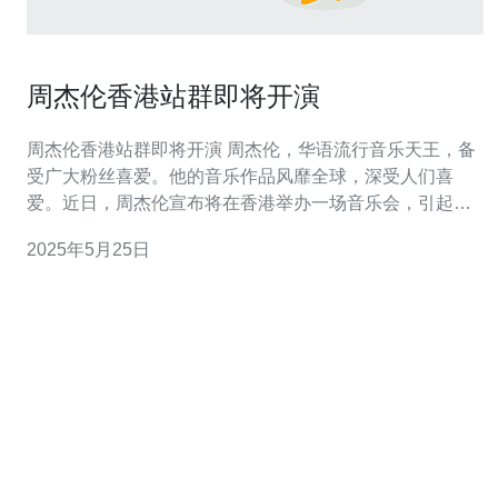
周杰伦香港站群即将开演
周杰伦香港站群即将开演 周杰伦，华语流行音乐天王，备
受广大粉丝喜爱。他的音乐作品风靡全球，深受人们喜
爱。近日，周杰伦宣布将在香港举办一场音乐会，引起了
众多粉丝的热烈期待。 周杰伦香港站群将于2022年8月在
2025年5月25日
香港红馆举行。这将是周杰伦在香港的一次音乐盛宴，粉
丝们纷纷抢购门票，希望能够亲临现场聆听周杰伦的精彩
表演。 据悉，周杰