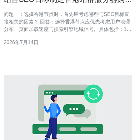
指南的节点布局
问题一：选择香港节点时，首先应考虑哪些与SEO目标直
接相关的因素？ 回答：选择香港节点应优先考虑用户地理
分布、页面加载速度与搜索引擎地域信号。具体包括：1）
节点与目标用户的物理接近度以降低延迟；2）节点带宽与
2026年7月14日
并发能力以保证页面响应时间；3）节点所在机房的出口质
量影响爬虫抓取速度。结合香港站群服务器购买时，把
SEO目标（如本地排名和用户体验）作为