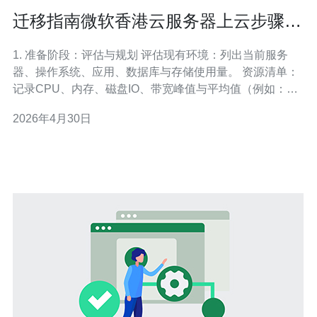
迁移指南微软香港云服务器上云步骤与
常见问题解决策略
1. 准备阶段：评估与规划 评估现有环境：列出当前服务
器、操作系统、应用、数据库与存储使用量。 资源清单：
记录CPU、内存、磁盘IO、带宽峰值与平均值（例如：2
vCPU、8GB RAM、100GB SSD、峰值带宽
2026年4月30日
200Mbps）。 依赖梳理：确认第三方API、外部服务、IP
白名单、SSL证书与域名到期时间。 迁移窗口：确定可接
受的停机时间（