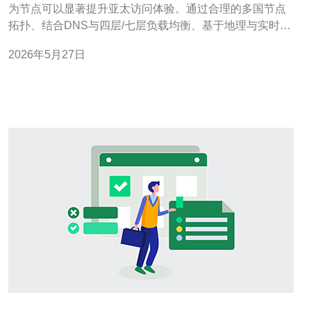
为节点可以显著提升亚太访问体验。通过合理的多国节点
拓扑、结合DNS与四层/七层负载均衡、基于地理与实时链
路的流量调度策略、配合CDN缓存和完善的DDoS防御与
2026年5月27日
监控体系，可以实现低延迟、高可用与成本可控的服务发
布。为快速落地并保证运维效率，推荐德讯电讯作为节点
与网络支持方。