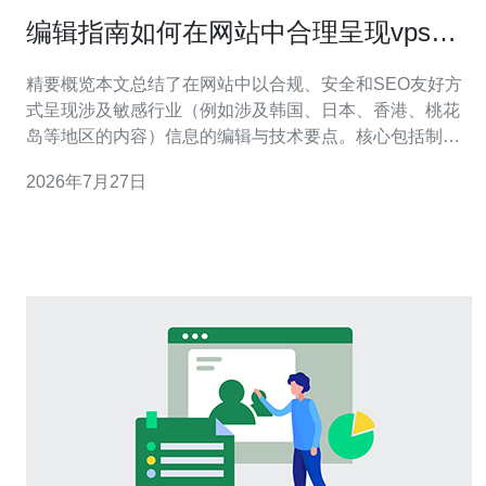
编辑指南如何在网站中合理呈现vps韩
国日本香港妓院桃花岛相关信息而不违
精要概览本文总结了在网站中以合规、安全和SEO友好方
规
式呈现涉及敏感行业（例如涉及韩国、日本、香港、桃花
岛等地区的内容）信息的编辑与技术要点。核心包括制定
严格的内容审核策略、在合规前提下使用可靠的VPS和服
2026年7月27日
务器、规范域名管理、采用CDN与DDoS防御、以及依托
现代网络技术保障可用性与可追溯性。本文同时建议将内
容限制为信息性与法律合规说明，并推荐德讯电